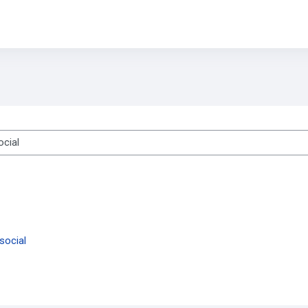
s
social