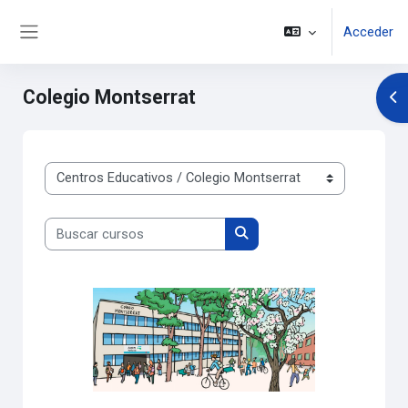
Salta al contenido principal
Acceder
Panel lateral
Colegio Montserrat
Abr
Categorías
Buscar cursos
Buscar cursos