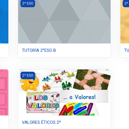
TUTORÍA 2°ESO B
TU
2º ESO
2º
TUTORÍA 2°ESO B
TU
VALORES ÉTICOS 2º
2º ESO
VALORES ÉTICOS 2º