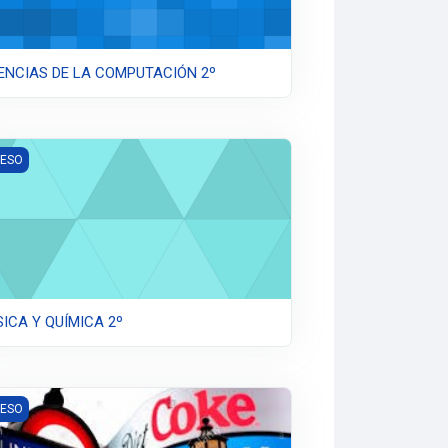
ENCIAS DE LA COMPUTACIÓN 2º
ICA Y QUÍMICA 2º
 ESO
SICA Y QUÍMICA 2º
LÉS 2°
 ESO