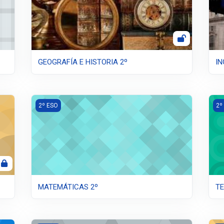
GEOGRAFÍA E HISTORIA 2º
IN
MATEMÁTICAS 2º
TE
2º ESO
2º
MATEMÁTICAS 2º
TE