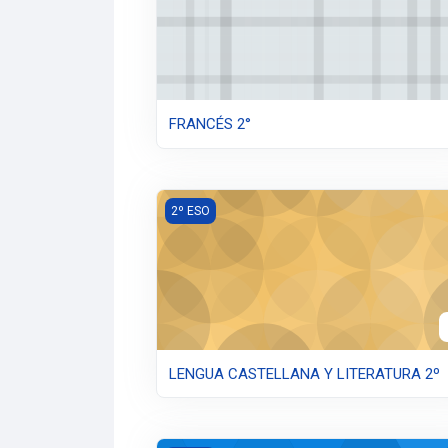
FRANCÉS 2°
LENGUA CASTELLANA Y LITERATURA 2º
2º ESO
LENGUA CASTELLANA Y LITERATURA 2º