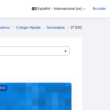
Español - Internacional ‎(es)‎
Acceder
ativos
Colegio Hipatia
Secundaria
2º ESO
ENCIAS DE LA COMPUTACIÓN 2º
 ESO