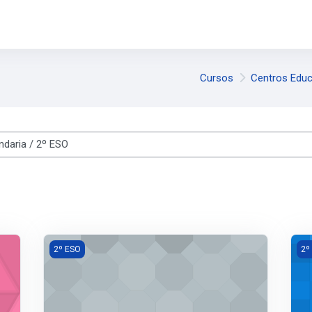
Cursos
Centros Educ
s
ATENCIÓN EDUCATIVA 2º
CI
2º ESO
2º