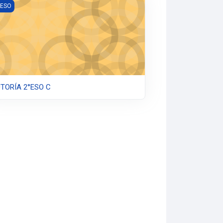
TORÍA 2°ESO C
 ESO
TORÍA 2°ESO C