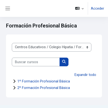
Salta al contenido principal
Acceder
Panel lateral
Formación Profesional Básica
Categorías
Buscar cursos
Buscar cursos
Expandir todo
1º Formación Profesional Básica
2º Formación Profesional Básica