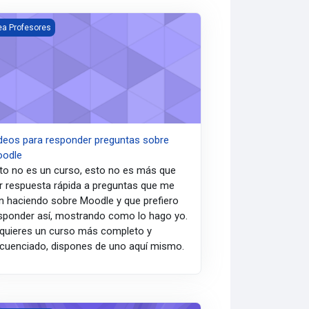
eos para responder preguntas sobre Moodle
ea Profesores
deos para responder preguntas sobre
odle
to no es un curso, esto no es más que
r respuesta rápida a preguntas que me
n haciendo sobre Moodle y que prefiero
sponder así, mostrando como lo hago yo.
 quieres un curso más completo y
cuenciado, dispones de uno aquí mismo.