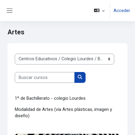
Salta al contenido principal
Acceder
Panel lateral
Artes
Categorías
Buscar cursos
Buscar cursos
1º de Bachillerato - colegio Lourdes
Modalidad de Artes (vía Artes plásticas, imagen y
diseño)