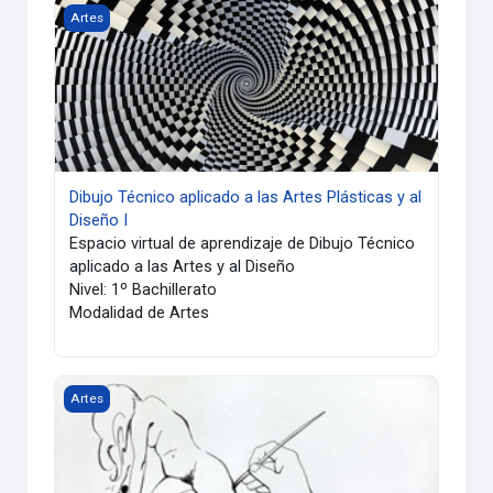
Dibujo Técnico aplicado a las Artes Plásticas y al Diseño I
Artes
Dibujo Técnico aplicado a las Artes Plásticas y al
Diseño I
Espacio virtual de aprendizaje de Dibujo Técnico
aplicado a las Artes y al Diseño
Nivel: 1º Bachillerato
Modalidad de Artes
Dibujo Artístico I
Artes