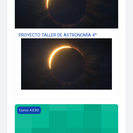
PROYECTO TALLER DE ASTRONOMÍA 4º
PROYECTO DE TEATRO: ACCIÓN Y REACCIÓN.
Curso 4 ESO