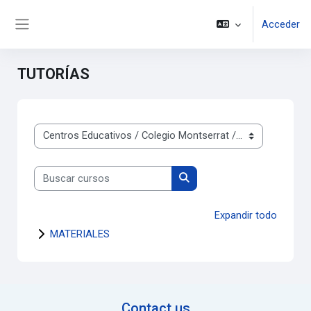
Salta al contenido principal
Acceder
Panel lateral
TUTORÍAS
Categorías
Buscar cursos
Buscar cursos
Expandir todo
MATERIALES
Contact us