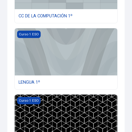
CC DE LA COMPUTACIÓN 1º
LENGUA 1º
Curso 1 ESO
LENGUA 1º
MATEMÁTICAS 1º
Curso 1 ESO